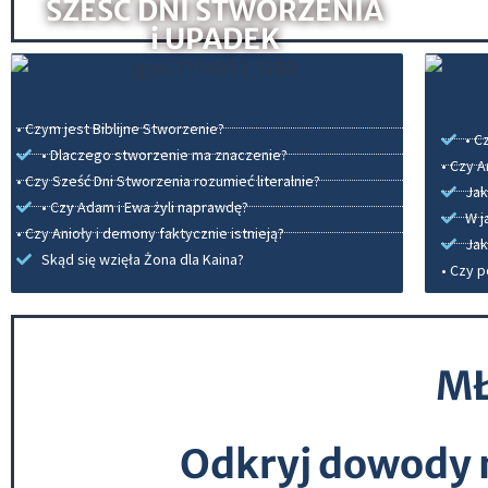
SZEŚĆ DNI STWORZENIA
i UPADEK
• Czym jest Biblijne Stworzenie?
• C
• Dlaczego stworzenie ma znaczenie?
• Czy A
• Czy Sześć Dni Stworzenia rozumieć literalnie?
Ja
• Czy Adam i Ewa żyli naprawdę?
W j
• Czy Anioły i demony faktycznie istnieją?
Jak
Skąd się wzięła Żona dla Kaina?
• Czy 
MŁ
Odkryj dowody n