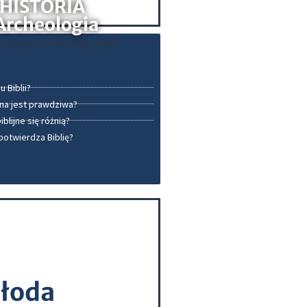
HISTORIA
 Archeologia
u Biblii?
ijna jest prawdziwa?
blijne się różnią?
potwierdza Biblię?
młoda