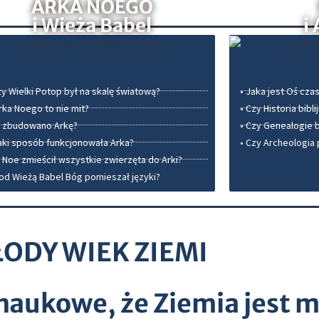
ARKA NOEGO
i Wieża Babel
i
zy Wielki Potop był na skalę światową?
• Jaka jest Oś czas
rka Noego to nie mit?
• Czy Historia bibl
k zbudowano Arkę?
• Czy Genealogie bi
aki sposób funkcjonowała Arka?
• Czy Archeologia 
 Noe zmieścił wszystkie zwierzęta do Arki?
pod Wieżą Babel Bóg pomieszał języki?
ODY WIEK ZIEMI
aukowe, że Ziemia jest 