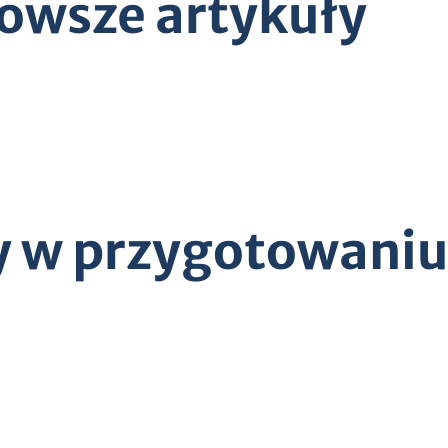
owsze artykuły
y w przygotowani