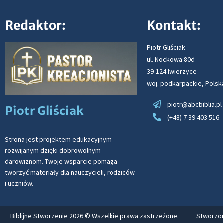
Redaktor:
Kontakt:
Piotr Gliściak
ul. Nockowa 80d
39-124 Iwierzyce
woj. podkarpackie, Polsk
piotr@abcbiblia.pl
Piotr Gliściak
(+48) 7 39 403 516
Strona jest projektem edukacyjnym
rozwijanym dzięki dobrowolnym
darowiznom. Twoje wsparcie pomaga
tworzyć materiały dla nauczycieli, rodziców
i uczniów.
Biblijne Stworzenie 2026 © Wszelkie prawa zastrzeżone.
Stworzon