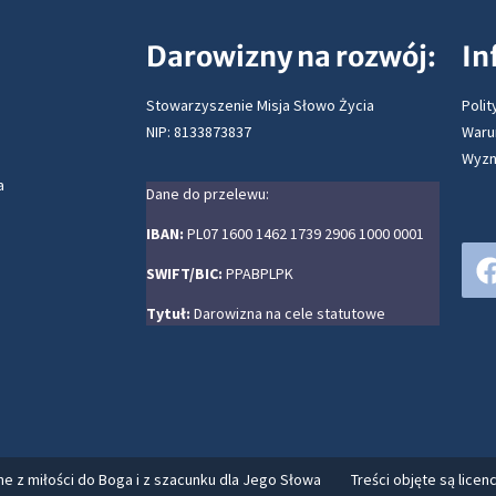
Darowizny na rozwój:
In
Stowarzyszenie Misja Słowo Życia
Polit
NIP: 8133873837
Waru
Wyzn
a
Dane do przelewu:
IBAN:
PL07 1600 1462 1739 2906 1000 0001
SWIFT/BIC:
PPABPLPK
Tytuł:
Darowizna na cele statutowe
e z miłości do Boga i z szacunku dla Jego Słowa
Treści objęte są licenc