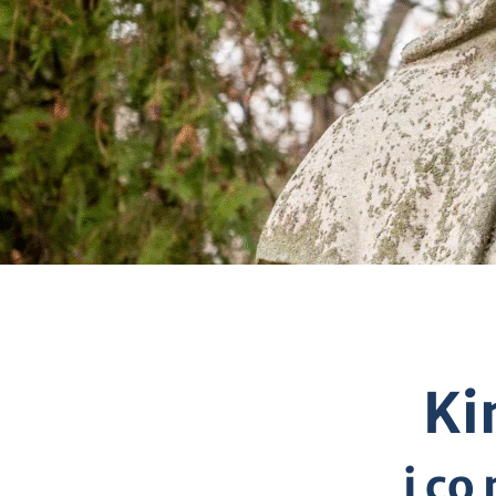
Ki
i co