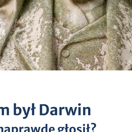
m był Darwin
 naprawdę głosił?