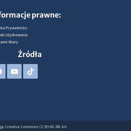
formacje prawne:
yka Prywatności
nki Użytkowania
anie Wiary
Źródła
ją:
Creative Commons CC BY-NC-ND 4.0