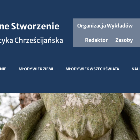
jne Stworzenie
Organizacja Wykładów
yka Chrześcijańska
Redaktor
Zasoby
NIE
MŁODY WIEK ZIEMI
MŁODY WIEK WSZECHŚWIATA
NAU