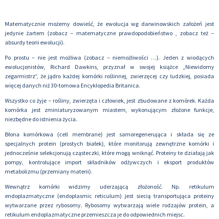
Matematycznie możemy dowieść, że ewolucja wg darwinowskich założeń jest
jedynie żartem (zobacz – matematyczne prawdopodobieństwo , zobacz też –
absurdy teorii ewolucji).
Po prostu – nie jest możliwa (zobacz – niemożliwości …). Jeden z wiodących
ewolucjonistów, Richard Dawkins, przyznał w swojej książce „Niewidomy
zegarmistrz”, że jądro każdej komórki roślinnej, zwierzęcej czy ludzkiej, posiada
więcej danych niż 30-tomowa Encyklopedia Britanica.
Wszystko co żyje – rośliny, zwierzęta i człowiek, jest zbudowane z komórek. Każda
komórka jest zminiaturyzowanym miastem, wykonującym złożone funkcje,
niezbędne do istnienia życia.
Błona komórkowa (cell membrane) jest samoregenerująca i składa się ze
specjalnych protein (prostych białek), które monitorują zewnętrzne komórki i
jednocześnie selekcjonują cząsteczki, które mogą wniknąć. Proteiny te działają jak
pompy, kontrolujące import składników odżywczych i eksport produktów
metabolizmu (przemiany materii).
Wewnątrz komórki widzimy uderzającą złożoność. Np. retikulum
endoplazmatyczne (endoplasmic reticulum) jest siecią transportująca proteiny
wytwarzane przez rybosomy. Rybosomy wytwarzają wiele rodzajów protein, a
retikulum endoplazmatyczne przemieszcza je do odpowiednich miejsc.