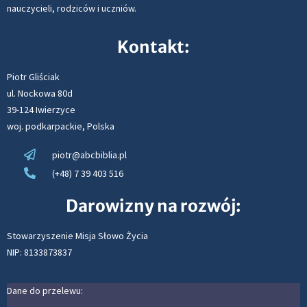
nauczycieli, rodziców i uczniów.
Kontakt:
Piotr Gliściak
ul. Nockowa 80d
39-124 Iwierzyce
woj. podkarpackie, Polska
piotr@abcbiblia.pl
(+48) 7 39 403 516
Darowizny na rozwój:
Stowarzyszenie Misja Słowo Życia
NIP: 8133873837
Dane do przelewu: