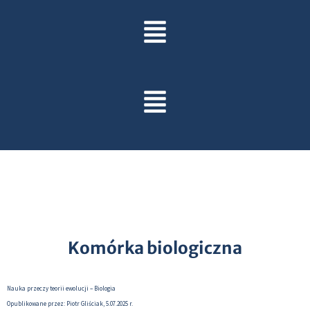
Komórka biologiczna
Nauka przeczy teorii ewolucji – Biologia
Opublikowane przez: Piotr Gliściak, 5.07.2025 r.