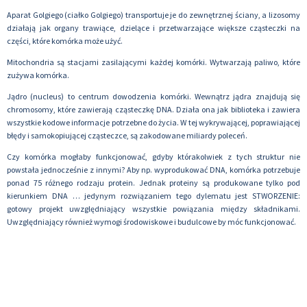
Aparat Golgiego (ciałko Golgiego) transportuje je do zewnętrznej ściany, a lizosomy
działają jak organy trawiące, dzielące i przetwarzające większe cząsteczki na
części, które komórka może użyć.
Mitochondria są stacjami zasilającymi każdej komórki. Wytwarzają paliwo, które
zużywa komórka.
Jądro (nucleus) to centrum dowodzenia komórki. Wewnątrz jądra znajdują się
chromosomy, które zawierają cząsteczkę DNA. Działa ona jak biblioteka i zawiera
wszystkie kodowe informacje potrzebne do życia. W tej wykrywającej, poprawiającej
błędy i samokopiującej cząsteczce, są zakodowane miliardy poleceń.
Czy komórka mogłaby funkcjonować, gdyby którakolwiek z tych struktur nie
powstała jednocześnie z innymi? Aby np. wyprodukować DNA, komórka potrzebuje
ponad 75 różnego rodzaju protein. Jednak proteiny są produkowane tylko pod
kierunkiem DNA … jedynym rozwiązaniem tego dylematu jest STWORZENIE:
gotowy projekt uwzględniający wszystkie powiązania między składnikami.
Uwzględniający również wymogi środowiskowe i budulcowe by móc funkcjonować.