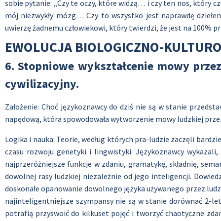
sobie pytanie: „Czy te oczy, które widzą… i czy ten nos, który cz
mój niezwykły mózg… Czy to wszystko jest naprawdę dziełem 
uwierzę żadnemu człowiekowi, który twierdzi, że jest na 100% p
EWOLUCJA BIOLOGICZNO-KULTURO
6. Stopniowe wykształcenie mowy przez
cywilizacyjny.
Założenie: Choć językoznawcy do dziś nie są w stanie przedstaw
napędową, która spowodowała wytworzenie mowy ludzkiej przez ‘
Logika i nauka: Teorie, według których pra-ludzie zaczęli bardzi
czasu rozwoju genetyki i lingwistyki. Językoznawcy wykazali
najprzeróżniejsze funkcje w zdaniu, gramatykę, składnię, sema
dowolnej rasy ludzkiej niezależnie od jego inteligencji. Dowi
doskonałe opanowanie dowolnego języka używanego przez ludzi o
najinteligentniejsze szympansy nie są w stanie dorównać 2-l
potrafią przyswoić do kilkuset pojęć i tworzyć chaotyczne z