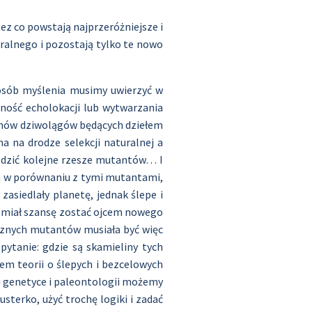
ez co powstają najprzeróżniejsze i
ralnego i pozostają tylko te nowo
posób myślenia musimy uwierzyć w
lność echolokacji lub wytwarzania
lionów dziwolągów będących dziełem
 na drodze selekcji naturalnej a
odzić kolejne rzesze mutantów… I
ła w porównaniu z tymi mutantami,
zasiedlały planetę, jednak ślepe i
on miał szansę zostać ojcem nowego
ecznych mutantów musiała być więc
ytanie: gdzie są skamieliny tych
em teorii o ślepych i bezcelowych
ki genetyce i paleontologii możemy
usterko, użyć trochę logiki i zadać