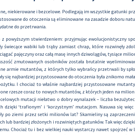
e, niekierowane i bezcelowe. Podlegają im wszystkie gatunki prz
zystosowane do otoczenia są eliminowane na zasadzie doboru natu
datne do przetrwania.
ię z powyższym stwierdzeniem: przyjmując ewolucjonistyczny s
y świecące wabiki lub trąby zamiast chrap, które rozwinęły zdo
 wyciągać pajęczyny oraz całą masę innych dziwolągów, tysiące mi
kszość zmutowanych osobników została brutalnie wyeliminowana
e armie mutantów, z których tylko wybrańcy przetrwali by spł
ły się najbardziej przystosowane do otoczenia była znikomo ma
ożytku. I chociaż to właśnie najbardziej przystosowane mutanty 
iczone rzesze coraz to nowych mutantów, z których jeden na mili
ezcelowych mutacji niełatwo o dobry wynalazek – liczba bezużyt
dzięki ‘trafionym’ i ‘korzystnym’ mutacjom. Nasuwa się więc p
y po ziemi przez setki milionów lat? Skamieliny są zaprzeczeni
h lub bardziej złożonych i rozwiniętych gatunków. Tak więc dzię
emu. Chociaż tu i bez wielkiej nauki wystarczy nawet spojrzeć w l