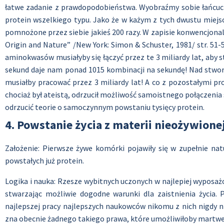
łatwe zadanie z prawdopodobieństwa. Wyobraźmy sobie łańcuch s
protein wszelkiego typu. Jako że w każym z tych dwustu miejs
pomnożone przez siebie jakieś 200 razy. W zapisie konwencjonaln
Origin and Nature” /New York: Simon & Schuster, 1981/ str. 51
aminokwasów musiałyby się łączyć przez te 3 miliardy lat, aby
sekund daje nam ponad 1015 kombinacji na sekundę! Nad stw
musiałby pracować przez 3 miliardy lat! A co z pozostałymi pr
chociaż był ateistą, odrzucił możliwość samoistnego połączenia
odrzucić teorie o samoczynnym powstaniu tysięcy protein.
4. Powstanie życia z materii nieożywionej
Założenie: Pierwsze żywe komórki pojawiły się w zupełnie n
powstałych już protein.
Logika i nauka: Rzesze wybitnych uczonych w najlepiej wyposażo
stwarzając możliwie dogodne warunki dla zaistnienia życia. 
najlepszej pracy najlepszych naukowców nikomu z nich nigdy n
zna obecnie żadnego takiego prawa, które umożliwiłoby martwej