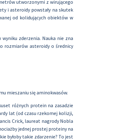
tymetrów utworzonymi z wirującego
ety i asteroidy powstały na skutek
rwanej od kolidujących obiektów w
w wyniku zderzenia. Nauka nie zna
o rozmiarów asteroidy o średnicy
emu mieszaniu się aminokwasów.
kuset różnych protein na zasadzie
dy lat (od czasu rzekomej kolizji,
ancis Crick, laureat nagrody Nobla
ociażby jednej prostej proteiny na
e byłoby takie zdarzenie? To jest