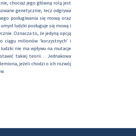
e, chociaż jego główną rolą jest
kowane genetycznie, lecz odgrywa
wnego posługiwania się mową oraz
 umysł ludzki posługuje się mową i
cznie. Oznacza to, że jedyną opcją
o ciągu milionów ‘korzystnych’ i
ł ludzki nie ma wpływu na mutacje
dstawić takiej teorii… Jednakowa
miona, jeżeli chodzi o ich rozwój
w.