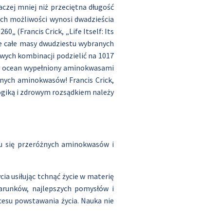
aczej mniej niż przeciętna długość
ich możliwości wynosi dwadzieścia
„ (Francis Crick, „Life Itself: Its
pie całe masy dwudziestu wybranych
iwych kombinacji podzielić na 1017
y ocean wypełniony aminokwasami
óżnych aminokwasów! Francis Crick,
logiką i zdrowym rozsądkiem należy
iu się przeróżnych aminokwasów i
ia usiłując tchnąć życie w materię
warunków, najlepszych pomysłów i
cesu powstawania życia. Nauka nie