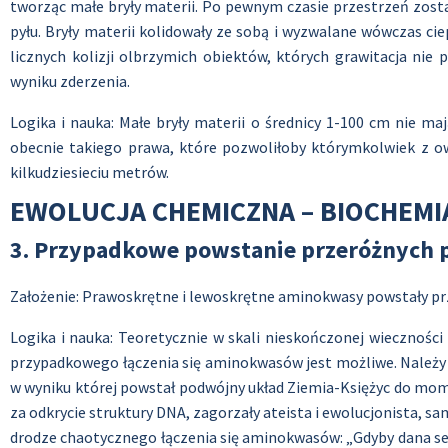
tworząc małe bryły materii. Po pewnym czasie przestrzeń zosta
pyłu. Bryły materii kolidowały ze sobą i wyzwalane wówczas cie
licznych kolizji olbrzymich obiektów, których grawitacja nie
wyniku zderzenia.
Logika i nauka: Małe bryły materii o średnicy 1-100 cm nie ma
obecnie takiego prawa, które pozwoliłoby którymkolwiek z ow
kilkudziesieciu metrów.
EWOLUCJA CHEMICZNA – BIOCHEMI
3. Przypadkowe powstanie przeróżnych 
Założenie: Prawoskrętne i lewoskrętne aminokwasy powstały pr
Logika i nauka: Teoretycznie w skali nieskończonej wieczności
przypadkowego łączenia się aminokwasów jest możliwe. Należy pa
w wyniku której powstał podwójny układ Ziemia-Księżyc do momen
za odkrycie struktury DNA, zagorzały ateista i ewolucjonista,
drodze chaotycznego łączenia się aminokwasów: „Gdyby dana sek