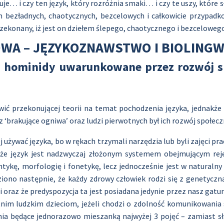
uje… i czy ten język, który rozróżnia smaki… i czy te uszy, które s
bezładnych, chaotycznych, bezcelowych i całkowicie przypadko
rzekonany, iż jest on dziełem ślepego, chaotycznego i bezceloweg
WA – JĘZYKOZNAWSTWO I BIOLINGW
 hominidy uwarunkowane przez rozwój sp
ić przekonującej teorii na temat pochodzenia języka, jednakże w
brakujące ogniwa’ oraz ludzi pierwotnych był ich rozwój społeczn
ej używać języka, bo w rękach trzymali narzędzia lub byli zajęci pr
, że język jest nadzwyczaj złożonym systemem obejmującym rejes
ntykę, morfologię i fonetykę, lecz jednocześnie jest w natural
edziono następnie, że każdy zdrowy człowiek rodzi się z genetyc
raz że predyspozycja ta jest posiadana jedynie przez nasz gatun
etnim ludzkim dzieciom, jeżeli chodzi o zdolność komunikowania
dania będące jednorazowo mieszanką najwyżej 3 pojęć – zamiast 