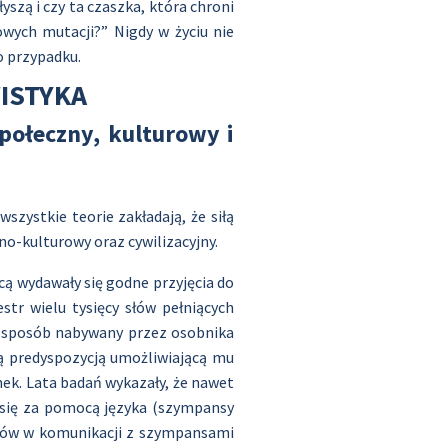
łyszą i czy ta czaszka, która chroni
wych mutacji?” Nigdy w życiu nie
o przypadku.
ISTYKA
ołeczny, kulturowy i
szystkie teorie zakładają, że siłą
o-kulturowy oraz cywilizacyjny.
acą wydawały się godne przyjęcia do
tr wielu tysięcy słów pełniących
ny sposób nabywany przez osobnika
zną predyspozycją umożliwiającą mu
ek. Lata badań wykazały, że nawet
 się za pomocą języka (szympansy
słów w komunikacji z szympansami