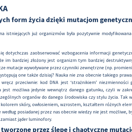
KA
nych form życia dzięki mutacjom genetycz
czna istniejących już organizmów była pozytywnie modyfikowan
się dotychczas zaobserwować wzbogacenia informacji genetycz
że im bardziej złożony jest organizm tym bardziej destruktyw
órcze mutacje wywoływane przez czynniki zewnętrzne (np. promie
 występują one także dzisiaj? Nauka nie zna obecnie takiego pra
 wręcz przeciwnie: kod DNA jest ‘strażnikiem’ niezmienności
 jest możliwa jedynie wewnątrz danego gatunku, czyli w zakre
zczególnych organów do danego środowiska czy stylu życia. Tak 
ą się kolorem skóry, owłosieniem, wzrostem, kształtem różnych e
według posiadanej przez nas obecnie wiedzy nie jest możliwe, b
 zamiast jąder luminofory.
 tworzone przez ślepe i chaotyczne mutacj