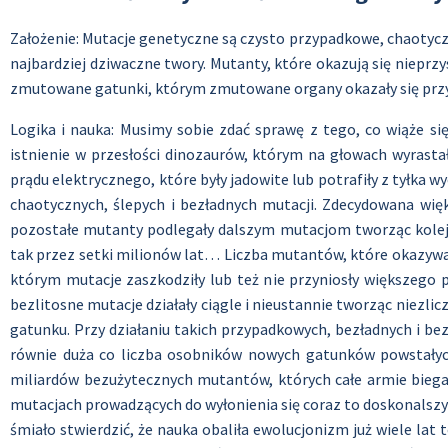
Założenie: Mutacje genetyczne są czysto przypadkowe, chaotyczn
najbardziej dziwaczne twory. Mutanty, które okazują się niepr
zmutowane gatunki, którym zmutowane organy okazały się przy
Logika i nauka: Musimy sobie zdać sprawę z tego, co wiąże s
istnienie w przesłości dinozaurów, którym na głowach wyrastał
prądu elektrycznego, które były jadowite lub potrafiły z tyłka
chaotycznych, ślepych i bezładnych mutacji. Zdecydowana wię
pozostałe mutanty podlegały dalszym mutacjom tworząc kolejn
tak przez setki milionów lat… Liczba mutantów, które okazywa
którym mutacje zaszkodziły lub też nie przyniosły większego p
bezlitosne mutacje działały ciągle i nieustannie tworząc niezl
gatunku. Przy działaniu takich przypadkowych, bezładnych i b
równie duża co liczba osobników nowych gatunków powstałych 
miliardów bezużytecznych mutantów, których całe armie biegał
mutacjach prowadzących do wyłonienia się coraz to doskonalszyc
śmiało stwierdzić, że nauka obaliła ewolucjonizm już wiele lat t