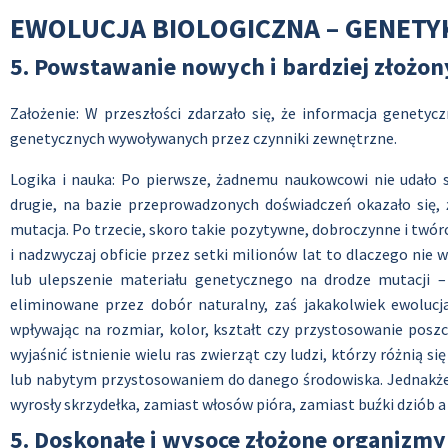
EWOLUCJA BIOLOGICZNA – GENETY
5. Powstawanie nowych i bardziej złożo
Założenie: W przeszłości zdarzało się, że informacja genety
genetycznych wywoływanych przez czynniki zewnętrzne.
Logika i nauka: Po pierwsze, żadnemu naukowcowi nie udało 
drugie, na bazie przeprowadzonych doświadczeń okazało się, 
mutacja. Po trzecie, skoro takie pozytywne, dobroczynne i tw
i nadzwyczaj obficie przez setki milionów lat to dlaczego nie
lub ulepszenie materiału genetycznego na drodze mutacji –
eliminowane przez dobór naturalny, zaś jakakolwiek ewolucja
wpływając na rozmiar, kolor, kształt czy przystosowanie pos
wyjaśnić istnienie wielu ras zwierząt czy ludzi, którzy różni
lub nabytym przystosowaniem do danego środowiska. Jednakże 
wyrosły skrzydełka, zamiast włosów pióra, zamiast buźki dziób a
5. Doskonałe i wysoce złożone organizmy