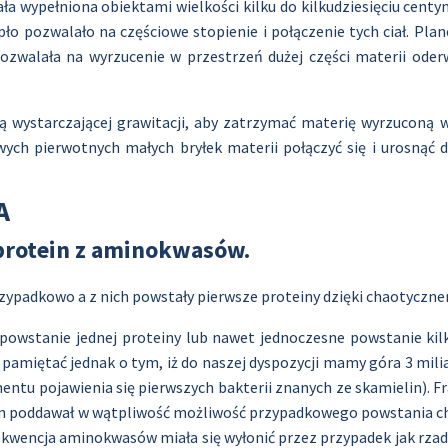
ła wypełniona obiektami wielkości kilku do kilkudziesięciu cen
pło pozwalało na częściowe stopienie i połączenie tych ciał. Plan
 pozwalała na wyrzucenie w przestrzeń dużej części materii ode
ją wystarczającej grawitacji, aby zatrzymać materię wyrzuconą 
ych pierwotnych małych bryłek materii połączyć się i urosnąć d
A
protein z aminokwasów.
zypadkowo a z nich powstały pierwsze proteiny dzięki chaotyczn
 powstanie jednej proteiny lub nawet jednoczesne powstanie kil
miętać jednak o tym, iż do naszej dyspozycji mamy góra 3 miliar
tu pojawienia się pierwszych bakterii znanych ze skamielin). Fr
 sam poddawał w wątpliwość możliwość przypadkowego powstania ch
wencja aminokwasów miała się wyłonić przez przypadek jak rzadki