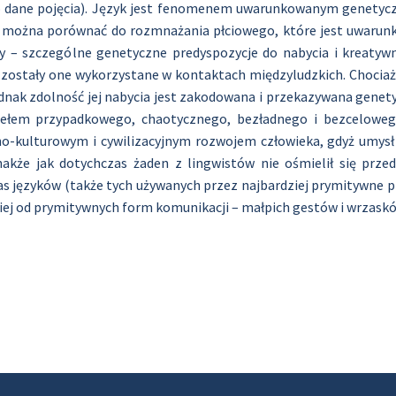
ane pojęcia). Język jest fenomenem uwarunkowanym genetyczni
k można porównać do rozmnażania płciowego, które jest uwarun
wy – szczególne genetyczne predyspozycje do nabycia i kreaty
j zostały one wykorzystane w kontaktach międzyludzkich. Chociaż
dnak zdolność jej nabycia jest zakodowana i przekazywana genety
ziełem przypadkowego, chaotycznego, bezładnego i bezceloweg
zno-kulturowym i cywilizacyjnym rozwojem człowieka, gdyż umys
nakże jak dotychczas żaden z lingwistów nie ośmielił się prze
 języków (także tych używanych przez najbardziej prymitywne ple
iej od prymitywnych form komunikacji – małpich gestów i wrzaskó