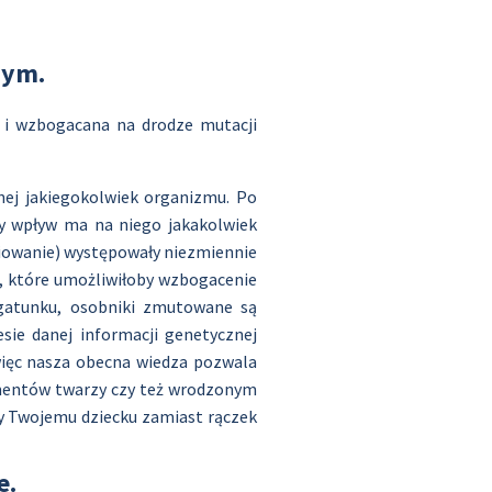
nym.
a i wzbogacana na drodze mutacji
nej jakiegokolwiek organizmu. Po
ny wpływ ma na niego jakakolwiek
niowanie) występowały niezmiennie
wa, które umożliwiłoby wzbogacenie
 gatunku, osobniki zmutowane są
sie danej informacji genetycznej
więc nasza obecna wiedza pozwala
lementów twarzy czy też wrodzonym
y Twojemu dziecku zamiast rączek
e.