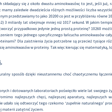
kładający się z około dwustu aminokwasów; to jest, jeśli już, r
c mamy zaledwie dwadzieścia różnych możliwości liczba wszystk
ym przedstawiamy to jako 20200 co jest w przybliżeniu równe 10260
-52) 3 miliardy lat obejmuje mniej niż 1017 sekund. W jakim tem
 stworzyć przypadkowo jedynie jedną prostą proteinę? 10260 możl
orzeniem tego jednego specyficznego łańcucha aminokwasów cał
oteinami? Dla zaistnienia życia potrzebne są przecież tysiące r
 się aminokwasów w proteiny. Tak więc kierując się matematyką, 
.
aturalny sposób dzięki nieustannemu choć chaotycznemu łączen
nych i dotowanych laboratoriach poświęciło wiele lat swojego życ
Pomimo najlepszych chęci, najlepszej aparatury, najlepszych 
ie udało się odtworzyć tego rzekomo ‘zupełnie naturalnego’ pro
 materii zatętnić życiem.