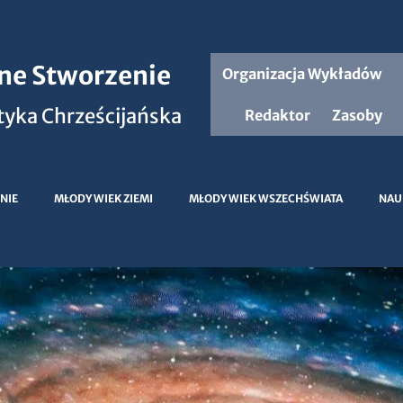
jne Stworzenie
Organizacja Wykładów
yka Chrześcijańska
Redaktor
Zasoby
NIE
MŁODY WIEK ZIEMI
MŁODY WIEK WSZECHŚWIATA
NAU