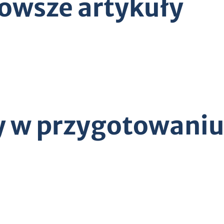
owsze artykuły
y w przygotowani