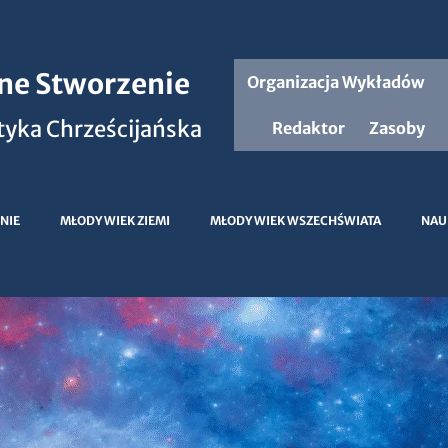
jne Stworzenie
Organizacja Wykładów
yka Chrześcijańska
Redaktor
Zasoby
NIE
MŁODY WIEK ZIEMI
MŁODY WIEK WSZECHŚWIATA
NAU