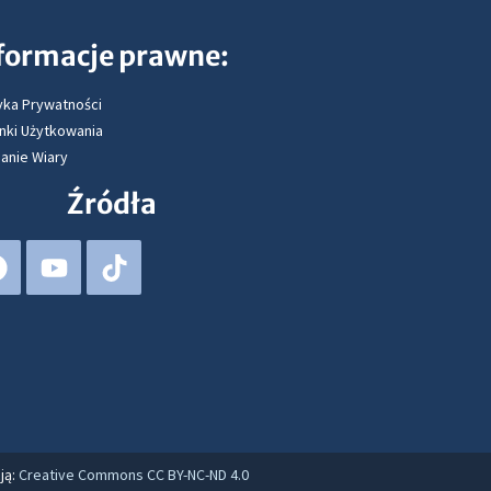
formacje prawne:
yka Prywatności
nki Użytkowania
anie Wiary
Źródła
ją:
Creative Commons CC BY-NC-ND 4.0