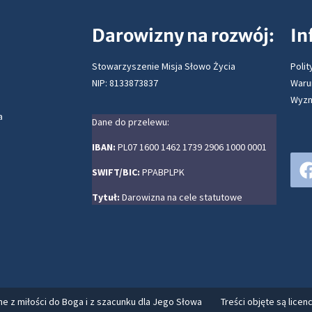
Darowizny na rozwój:
In
Stowarzyszenie Misja Słowo Życia
Polit
NIP: 8133873837
Waru
Wyzn
a
Dane do przelewu:
IBAN:
PL07 1600 1462 1739 2906 1000 0001
SWIFT/BIC:
PPABPLPK
Tytuł:
Darowizna na cele statutowe
e z miłości do Boga i z szacunku dla Jego Słowa
Treści objęte są licenc