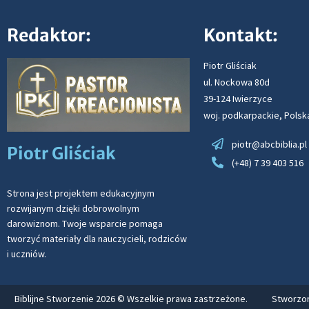
Redaktor:
Kontakt:
Piotr Gliściak
ul. Nockowa 80d
39-124 Iwierzyce
woj. podkarpackie, Polsk
piotr@abcbiblia.pl
Piotr Gliściak
(+48) 7 39 403 516
Strona jest projektem edukacyjnym
rozwijanym dzięki dobrowolnym
darowiznom. Twoje wsparcie pomaga
tworzyć materiały dla nauczycieli, rodziców
i uczniów.
Biblijne Stworzenie 2026 © Wszelkie prawa zastrzeżone.
Stworzon