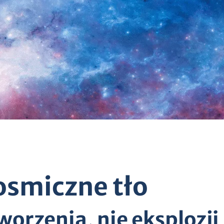
osmiczne tło
tworzenia, nie eksplozji