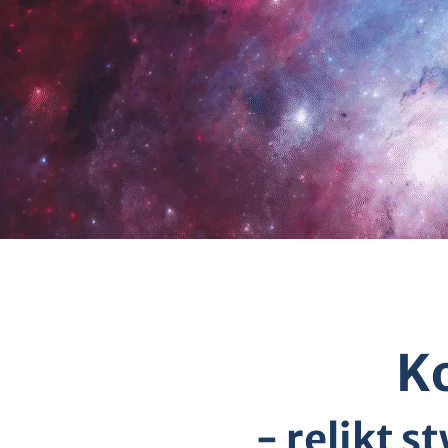
K
- relikt s