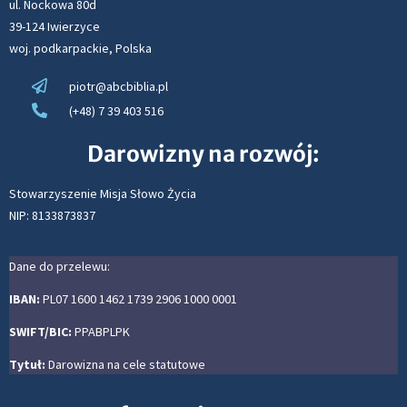
ul. Nockowa 80d
39-124 Iwierzyce
woj. podkarpackie, Polska
piotr@abcbiblia.pl
(+48) 7 39 403 516
Darowizny na rozwój:
Stowarzyszenie Misja Słowo Życia
NIP: 8133873837
Dane do przelewu:
IBAN:
PL07 1600 1462 1739 2906 1000 0001
SWIFT/BIC:
PPABPLPK
Tytuł:
Darowizna na cele statutowe