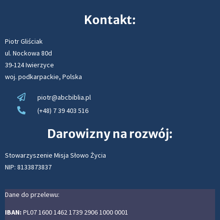
Kontakt:
Piotr Gliściak
ul. Nockowa 80d
39-124 Iwierzyce
woj. podkarpackie, Polska
piotr@abcbiblia.pl
(+48) 7 39 403 516
Darowizny na rozwój:
Stowarzyszenie Misja Słowo Życia
NIP: 8133873837
Dane do przelewu:
IBAN:
PL07 1600 1462 1739 2906 1000 0001