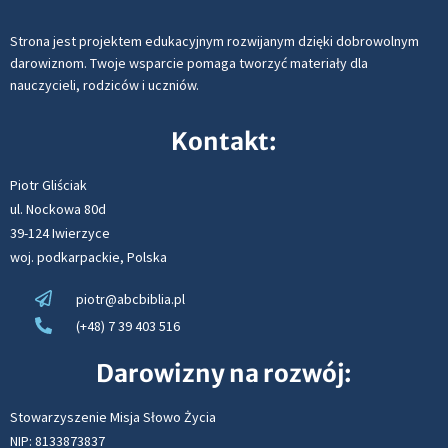
Strona jest projektem edukacyjnym rozwijanym dzięki dobrowolnym
darowiznom. Twoje wsparcie pomaga tworzyć materiały dla
nauczycieli, rodziców i uczniów.
Kontakt:
Piotr Gliściak
ul. Nockowa 80d
39-124 Iwierzyce
woj. podkarpackie, Polska
piotr@abcbiblia.pl
(+48) 7 39 403 516
Darowizny na rozwój:
Stowarzyszenie Misja Słowo Życia
NIP: 8133873837