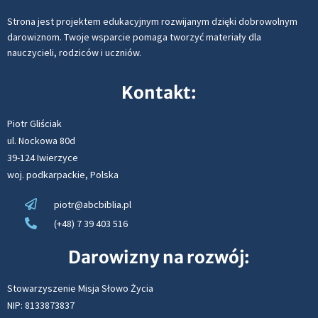
Strona jest projektem edukacyjnym rozwijanym dzięki dobrowolnym
darowiznom. Twoje wsparcie pomaga tworzyć materiały dla
nauczycieli, rodziców i uczniów.
Kontakt:
Piotr Gliściak
ul. Nockowa 80d
39-124 Iwierzyce
woj. podkarpackie, Polska
piotr@abcbiblia.pl
(+48) 7 39 403 516
Darowizny na rozwój:
Stowarzyszenie Misja Słowo Życia
NIP: 8133873837