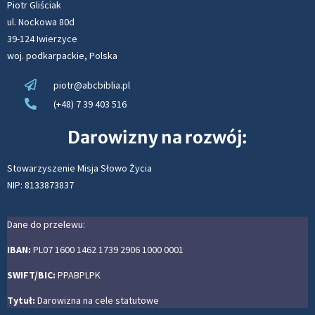
Piotr Gliściak
ul. Nockowa 80d
39-124 Iwierzyce
woj. podkarpackie, Polska
piotr@abcbiblia.pl
(+48) 7 39 403 516
Darowizny na rozwój:
Stowarzyszenie Misja Słowo Życia
NIP: 8133873837
Dane do przelewu:
IBAN:
PL07 1600 1462 1739 2906 1000 0001
SWIFT/BIC:
PPABPLPK
Tytuł:
Darowizna na cele statutowe