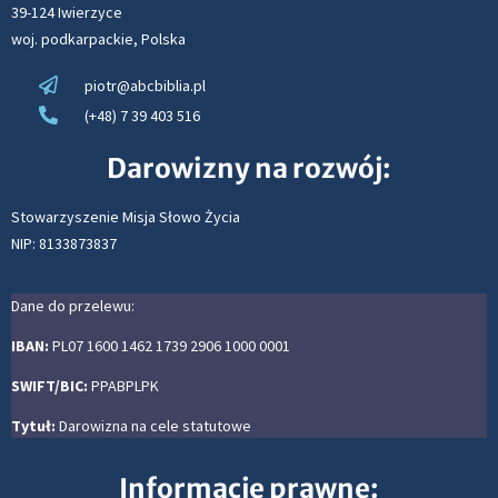
39-124 Iwierzyce
woj. podkarpackie, Polska
piotr@abcbiblia.pl
(+48) 7 39 403 516
Darowizny na rozwój:
Stowarzyszenie Misja Słowo Życia
NIP: 8133873837
Dane do przelewu:
IBAN:
PL07 1600 1462 1739 2906 1000 0001
SWIFT/BIC:
PPABPLPK
Tytuł:
Darowizna na cele statutowe
Informacje prawne: