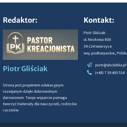
Redaktor:
Kontakt:
Piotr Gliściak
ul. Nockowa 80d
39-124 Iwierzyce
woj. podkarpackie, Polsk
piotr@abcbiblia.pl
Piotr Gliściak
(+48) 7 39 403 516
Strona jest projektem edukacyjnym
rozwijanym dzięki dobrowolnym
darowiznom. Twoje wsparcie pomaga
tworzyć materiały dla nauczycieli, rodziców
i uczniów.