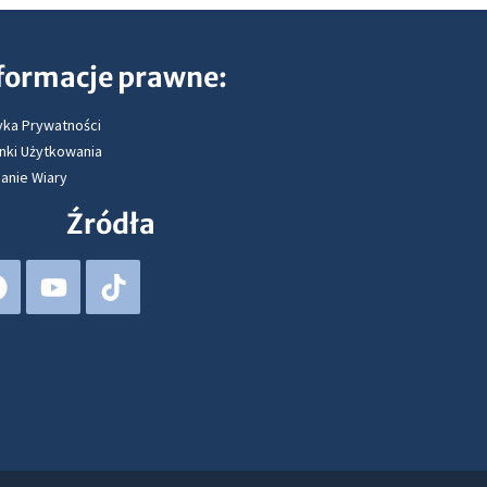
formacje prawne:
yka Prywatności
nki Użytkowania
anie Wiary
Źródła