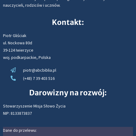
nauczycieli, rodziców i uczniów.
Kontakt:
Piotr Gliściak
ul. Nockowa 80d
39-124 Iwierzyce
woj. podkarpackie, Polska
piotr@abcbiblia.pl
(+48) 7 39 403 516
Darowizny na rozwój:
Stowarzyszenie Misja Słowo Życia
NIP: 8133873837
Dane do przelewu: