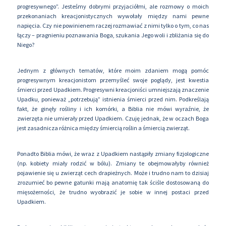
progresywnego”. Jesteśmy dobrymi przyjaciółmi, ale rozmowy o moich
przekonaniach kreacjonistycznych wywołały między nami pewne
napięcia. Czy nie powinienem raczej rozmawiać z nimi tylko o tym, co nas
łączy – pragnieniu poznawania Boga, szukania Jego woli i zbliżania się do
Niego?
Jednym z głównych tematów, które moim zdaniem mogą pomóc
progresywnym kreacjonistom przemyśleć swoje poglądy, jest kwestia
śmierci przed Upadkiem. Progresywni kreacjoniści umniejszają znaczenie
Upadku, ponieważ „potrzebują” istnienia śmierci przed nim. Podkreślają
fakt, że ginęły rośliny i ich komórki, a Biblia nie mówi wyraźnie, że
zwierzęta nie umierały przed Upadkiem. Czuję jednak, że w oczach Boga
jest zasadnicza różnica między śmiercią roślin a śmiercią zwierząt.
Ponadto Biblia mówi, że wraz z Upadkiem nastąpiły zmiany fizjologiczne
(np. kobiety miały rodzić w bólu). Zmiany te obejmowałyby również
pojawienie się u zwierząt cech drapieżnych. Może i trudno nam to dzisiaj
zrozumieć bo pewne gatunki mają anatomię tak ściśle dostosowaną do
mięsożerności, że trudno wyobrazić je sobie w innej postaci przed
Upadkiem.