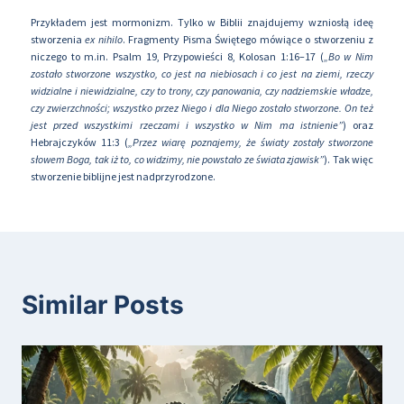
Przykładem jest mormonizm. Tylko w Biblii znajdujemy wzniosłą ideę
stworzenia
ex nihilo
. Fragmenty Pisma Świętego mówiące o stworzeniu z
niczego to m.in. Psalm 19, Przypowieści 8, Kolosan 1:16–17 (
„Bo w Nim
zostało stworzone wszystko, co jest na niebiosach i co jest na ziemi, rzeczy
widzialne i niewidzialne, czy to trony, czy panowania, czy nadziemskie władze,
czy zwierzchności; wszystko przez Niego i dla Niego zostało stworzone. On też
jest przed wszystkimi rzeczami i wszystko w Nim ma istnienie”
) oraz
Hebrajczyków 11:3 (
„Przez wiarę poznajemy, że światy zostały stworzone
słowem Boga, tak iż to, co widzimy, nie powstało ze świata zjawisk”
). Tak więc
stworzenie biblijne jest nadprzyrodzone.
Similar Posts