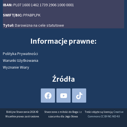
IBAN:
PL07 1600 1462 1739 2906 1000 0001
SWIFT/BIC:
PPABPLPK
Tytuł:
Darowizna na cele statutowe
Informacje prawne:
Polityka Prywatności
Warunki Użytkowania
Wyznanie Wiary
Źródła
Biblijne Stworzenie 2026 ©
Stworzone z miłości do Boga i z
Treści objęte są licencją:
Creative
Wszelkie prawa zastrzeżone.
szacunku dla Jego Słowa
Commons CC BY-NC-ND 4.0