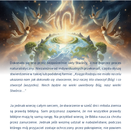
Dokonało się ono przez bezpośrednie akty Stwórcy, a nie poprzez proces
naturalistyczny. Niezależnie od indywidualnych przekonań, często słyszę
stwierdzenie w takiej lub podobnej formie:
„Księga Rodzaju nie miała na celu
ukazania nam jak dokonało się stworzenie, lecz raczej kto stworzył (Bóg) i co
stworzył (wszystko). Niech będzie na wieki uwielbiony Bóg, nasz wielki
Stwórca…”
Ja jednak wierzę całym sercem, że stworzenie w sześć dni i młoda ziemia
są prawdą biblijną. Sam przyznasz zapewne, że nie wszystkie prawdy
biblijne mają tę samą rangę. Na przykład wierzę, że Biblia naucza chrztu
przez zanurzenie. Jednak jeśli wezmę udział w nabożeństwie, podczas
którego mój przyjaciel zostaje ochrzczony przez pokropienie, nie powiem