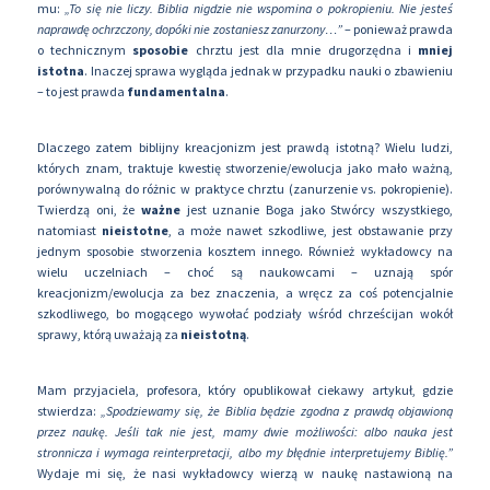
mu:
„To się nie liczy. Biblia nigdzie nie wspomina o pokropieniu. Nie jesteś
naprawdę ochrzczony, dopóki nie zostaniesz zanurzony…”
– ponieważ prawda
o technicznym
sposobie
chrztu jest dla mnie drugorzędna i
mniej
istotna
. Inaczej sprawa wygląda jednak w przypadku nauki o zbawieniu
– to jest prawda
fundamentalna
.
Dlaczego zatem biblijny kreacjonizm jest prawdą istotną? Wielu ludzi,
których znam, traktuje kwestię stworzenie/ewolucja jako mało ważną,
porównywalną do różnic w praktyce chrztu (zanurzenie vs. pokropienie).
Twierdzą oni, że
ważne
jest uznanie Boga jako Stwórcy wszystkiego,
natomiast
nieistotne
, a może nawet szkodliwe, jest obstawanie przy
jednym sposobie stworzenia kosztem innego. Również wykładowcy na
wielu uczelniach – choć są naukowcami – uznają spór
kreacjonizm/ewolucja za bez znaczenia, a wręcz za coś potencjalnie
szkodliwego, bo mogącego wywołać podziały wśród chrześcijan wokół
sprawy, którą uważają za
nieistotną
.
Mam przyjaciela, profesora, który opublikował ciekawy artykuł, gdzie
stwierdza:
„Spodziewamy się, że Biblia będzie zgodna z prawdą objawioną
przez naukę. Jeśli tak nie jest, mamy dwie możliwości: albo nauka jest
stronnicza i wymaga reinterpretacji, albo my błędnie interpretujemy Biblię.”
Wydaje mi się, że nasi wykładowcy wierzą w naukę nastawioną na