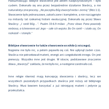
Podsumowując: biblijne stworzenie jest aktem nadprzyrodzonym – było
cudem. Dokonało się ono przez bezpośrednie działanie Stwórcy, a nie
naturalistyczne procesy.
„Na początku Bóg stworzył niebo i ziemię”
(Rdz 1:1).
Stworzenie było jednorazowe, zakończone i kompletne, a nie rozciągnięte
na miliardy lat rzekomej historii ewolucyjnej. Dokonało się przez Słowo
Stwórcy:
„I rzekł Bóg…”
. Psalm 33:6.9 mówi:
„Przez słowo Pana powstały
niebiosa, a tchnieniem ust Jego – całe ich wojsko. Bo On rzekł – i stało się; On
rozkazał – i stanęło.”
Biblijne stworzenie to także stworzenie
ex nihilo
(z niczego).
Najpierw nie było nic, a potem pojawiło się coś. Nie upłynął żaden czas.
Stwórca nie potrzebował materii, energii ani czegokolwiek innego. On jest
pierwszy. Wszystko inne jest drugie. W istocie, podstawowe znaczenie
słowa „stworzyć” zakłada, że nie było nic, a następnie zaistniało coś.
Inne religie również mają koncepcję stworzenia i stwórcy, lecz we
wszystkich pozostałych przypadkach stwórca jest niższy od biblijnego
Stwórcy. Musi bowiem korzystać z już istniejącej materii i jedynie ją
przekształca.