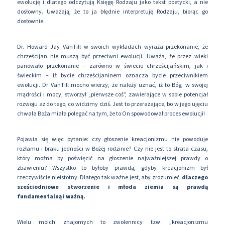
ewolucję i dlatego odczytują Księgę Rodzaju jako tekst poetycki, a nie
dosłowny. Uważają, że to ja błędnie interpretuję Rodzaju, biorąc go
dosłownie.
Dr. Howard Jay VanTill w swoich wykładach wyraża przekonanie, że
chrześcijan nie muszą być przeciwni ewolucji. Uważa, że przez wieki
panowało przekonanie – zarówno w świecie chrześcijańskim, jak i
świeckim – iż bycie chrześcijaninem oznacza bycie przeciwnikiem
ewolucji. Dr VanTill mocno wierzy, że należy uznać, iż to Bóg, w swojej
mądrości i mocy, stworzył „pierwsze coś”, zawierające w sobie potencjał
rozwoju aż do tego, co widzimy dziś. Jest to przerażające, bo w jego ujęciu
chwała Boża miała polegać na tym, że to On spowodował proces ewolucji!
Pojawia się więc pytanie: czy głoszenie kreacjonizmu nie powoduje
rozłamu i braku jedności w Bożej rodzinie? Czy nie jest to strata czasu,
który można by poświęcić na głoszenie najważniejszej prawdy o
zbawieniu? Wszystko to byłoby prawdą, gdyby kreacjonizm był
rzeczywiście nieistotny. Dlatego tak ważne jest, aby zrozumieć,
dlaczego
sześciodniowe stworzenie i młoda ziemia są prawdą
fundamentalną i ważną.
Wielu moich znajomych to zwolennicy tzw. „kreacjonizmu