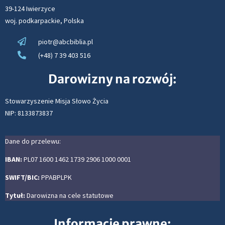
39-124 Iwierzyce
woj. podkarpackie, Polska
piotr@abcbiblia.pl
(+48) 7 39 403 516
Darowizny na rozwój:
Stowarzyszenie Misja Słowo Życia
NIP: 8133873837
Dane do przelewu:
IBAN:
PL07 1600 1462 1739 2906 1000 0001
SWIFT/BIC:
PPABPLPK
Tytuł:
Darowizna na cele statutowe
Informacje prawne: