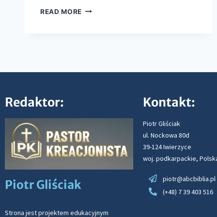
READ MORE
Redaktor:
Kontakt:
Piotr Gliściak
ul. Nockowa 80d
39-124 Iwierzyce
woj. podkarpackie, Polsk
piotr@abcbiblia.pl
Piotr Gliściak
(+48) 7 39 403 516
Strona jest projektem edukacyjnym