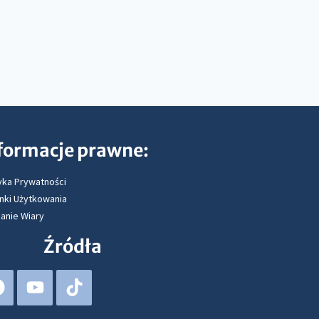
formacje prawne:
yka Prywatności
nki Użytkowania
anie Wiary
Źródła