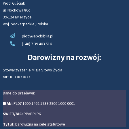
Piotr Gliściak
ul. Nockowa 80d
39-124 Iwierzyce
woj. podkarpackie, Polska
piotr@abcbiblia.pl
(+48) 7 39 403 516
Darowizny na rozwój:
Stowarzyszenie Misja Słowo Życia
NIP: 8133873837
Dane do przelewu:
IBAN:
PL07 1600 1462 1739 2906 1000 0001
SWIFT/BIC:
PPABPLPK
Tytuł:
Darowizna na cele statutowe