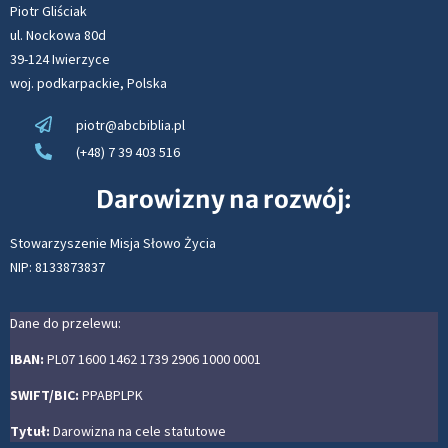
Piotr Gliściak
ul. Nockowa 80d
39-124 Iwierzyce
woj. podkarpackie, Polska
piotr@abcbiblia.pl
(+48) 7 39 403 516
Darowizny na rozwój:
Stowarzyszenie Misja Słowo Życia
NIP: 8133873837
Dane do przelewu:
IBAN:
PL07 1600 1462 1739 2906 1000 0001
SWIFT/BIC:
PPABPLPK
Tytuł:
Darowizna na cele statutowe